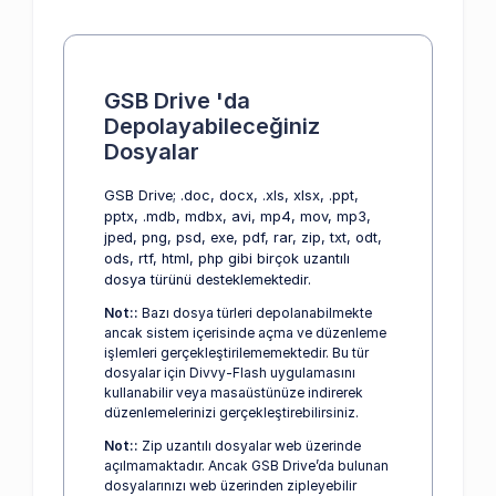
GSB Drive 'da
Depolayabileceğiniz
Dosyalar
GSB Drive; .doc, docx, .xls, xlsx, .ppt,
pptx, .mdb, mdbx, avi, mp4, mov, mp3,
jped, png, psd, exe, pdf, rar, zip, txt, odt,
ods, rtf, html, php gibi birçok uzantılı
dosya türünü desteklemektedir.
Not::
Bazı dosya türleri depolanabilmekte
ancak sistem içerisinde açma ve düzenleme
işlemleri gerçekleştirilememektedir. Bu tür
dosyalar için Divvy-Flash uygulamasını
kullanabilir veya masaüstünüze indirerek
düzenlemelerinizi gerçekleştirebilirsiniz.
Not::
Zip uzantılı dosyalar web üzerinde
açılmamaktadır. Ancak GSB Drive’da bulunan
dosyalarınızı web üzerinden zipleyebilir