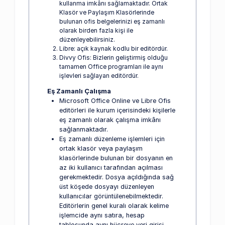
kullanma imkânı sağlamaktadır. Ortak
Klasör ve Paylaşım Klasörlerinde
bulunan ofis belgelerinizi eş zamanlı
olarak birden fazla kişi ile
düzenleyebilirsiniz.
Libre: açık kaynak kodlu bir editördür.
Divvy Ofis: Bizlerin geliştirmiş olduğu
tamamen Office programları ile aynı
işlevleri sağlayan editördür.
Eş Zamanlı Çalışma
Microsoft Office Online ve Libre Ofis
editörleri ile kurum içerisindeki kişilerle
eş zamanlı olarak çalışma imkânı
sağlanmaktadır.
Eş zamanlı düzenleme işlemleri için
ortak klasör veya paylaşım
klasörlerinde bulunan bir dosyanın en
az iki kullanıcı tarafından açılması
gerekmektedir. Dosya açıldığında sağ
üst köşede dosyayı düzenleyen
kullanıcılar görüntülenebilmektedir.
Editörlerin genel kuralı olarak kelime
işlemcide aynı satıra, hesap
tablosunda aynı hücreye veri girişi