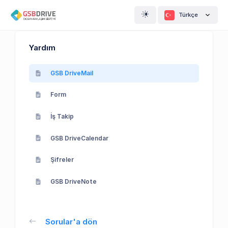
Türkçe
Yardım
GSB DriveMail
Form
İş Takip
GSB DriveCalendar
Şifreler
GSB DriveNote
Sorular'a dön