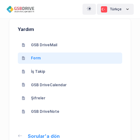
Türkçe
Yardım
GSB DriveMail
Form
İş Takip
GSB DriveCalendar
Şifreler
GSB DriveNote
Sorular'a dön