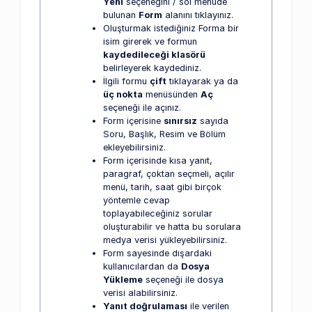
Yeni
seçeneğini / sol menüde
bulunan
Form
alanını tıklayınız.
Oluşturmak istediğiniz Forma bir
isim girerek ve formun
kaydedileceği klasörü
belirleyerek kaydediniz.
İlgili formu
çift
tıklayarak ya da
üç nokta
menüsünden
Aç
seçeneği ile açınız.
Form içerisine
sınırsız
sayıda
Soru, Başlık, Resim ve Bölüm
ekleyebilirsiniz.
Form içerisinde kısa yanıt,
paragraf, çoktan seçmeli, açılır
menü, tarih, saat gibi birçok
yöntemle cevap
toplayabileceğiniz sorular
oluşturabilir ve hatta bu sorulara
medya verisi yükleyebilirsiniz.
Form sayesinde dışardaki
kullanıcılardan da
Dosya
Yükleme
seçeneği ile dosya
verisi alabilirsiniz.
Yanıt doğrulaması
ile verilen