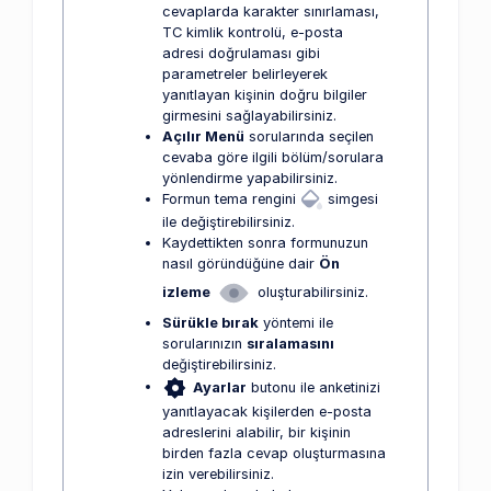
cevaplarda karakter sınırlaması,
TC kimlik kontrolü, e-posta
adresi doğrulaması gibi
parametreler belirleyerek
yanıtlayan kişinin doğru bilgiler
girmesini sağlayabilirsiniz.
Açılır Menü
sorularında seçilen
cevaba göre ilgili bölüm/sorulara
yönlendirme yapabilirsiniz.
Formun tema rengini
simgesi
ile değiştirebilirsiniz.
Kaydettikten sonra formunuzun
nasıl göründüğüne dair
Ön
izleme
oluşturabilirsiniz.
Sürükle bırak
yöntemi ile
sorularınızın
sıralamasını
değiştirebilirsiniz.
Ayarlar
butonu ile anketinizi
yanıtlayacak kişilerden e-posta
adreslerini alabilir, bir kişinin
birden fazla cevap oluşturmasına
izin verebilirsiniz.