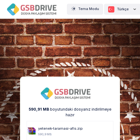
Tema Modu
Türkçe
590,91 MB
boyutundaki dosyanız indirilmeye
hazır
yetenek-taramasi-afis.zip
590,9 MB