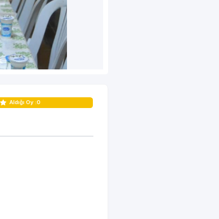
Aldığı Oy :
0